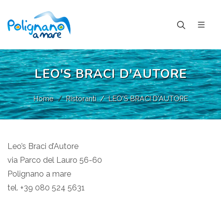
LEO'S BRACI D'AUTORE
Home
Ristoranti
LEO'S BRACI D'AUTORE
Leo’s Braci d’Autore
via Parco del Lauro 56-60
Polignano a mare
tel. +39 080 524 5631