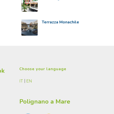
Terrazza Monachile
Choose your language
ok
IT
|
EN
Polignano a Mare