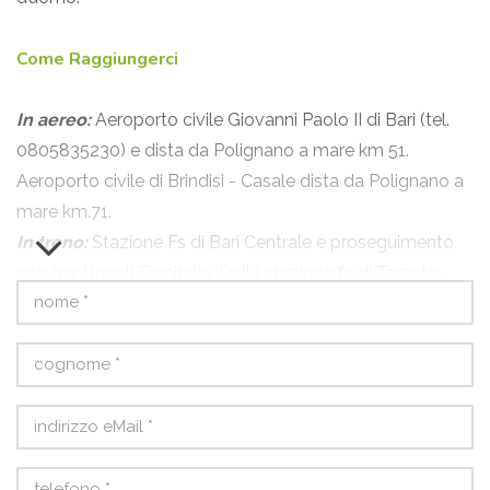
Come Raggiungerci
In aereo:
Aeroporto civile Giovanni Paolo II di Bari (tel.
0805835230) e dista da Polignano a mare km 51.
Aeroporto civile di Brindisi - Casale dista da Polignano a
mare km.71.
In treno:
Stazione Fs di Bari Centrale e proseguimento
con treni locali Trenitalia. Dalla stazione fs di Taranto,
treni locali delle Ferrovie Sud-Est.
In autobus:
Autolinee Ferrovie Sud-Est, capolinea Bari
Largo Ciaia, e proseguimento con treni locali dalla
stazione Fs di Bari.
In auto:
A14 Bologna - Ancona uscita Bari Nord;
A1 Firenze-Roma > A2 Roma - Napoli > A16 Napoli -
Canosa > A14 Canosa - Bari uscita Bari Nord.