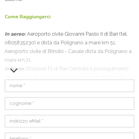
Come Raggiungerci
In aereo:
Aeroporto civile Giovanni Paolo II di Bari (tel.
0805835230) e dista da Polignano a mare km 51.
Aeroporto civile di Brindisi - Casale dista da Polignano a
mare km.71.
In treno:
Stazione Fs di Bari Centrale e proseguimento
con treni locali Trenitalia. Dalla stazione fs di Taranto,
treni locali delle Ferrovie Sud-Est.
In autobus:
Autolinee Ferrovie Sud-Est, capolinea Bari
Largo Ciaia, e proseguimento con treni locali dalla
stazione Fs di Bari.
In auto:
A14 Bologna - Ancona uscita Bari Nord;
A1 Firenze-Roma > A2 Roma - Napoli > A16 Napoli -
Canosa > A14 Canosa - Bari uscita Bari Nord.